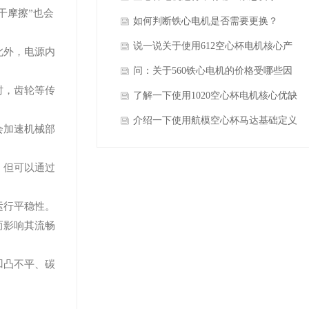
干摩擦”也会
如何判断铁心电机是否需要更换？
说一说关于使用612空心杯电机核心产
此外，电源内
品结构特点？
问：关于560铁心电机的价格受哪些因
时，齿轮等传
素影响？
了解一下使用1020空心杯电机核心优缺
点？
介绍一下使用航模空心杯马达基础定义
会加速机械部
与内部结构？
，但可以通过
运行平稳性。
而影响其流畅
凹凸不平、碳