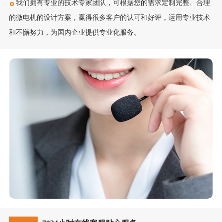
7*24小时在线客服贴心服务
04
提供一对一定制服务，全程密切跟踪，满足您的不同需求。为客
户提供售后服务热线、技术热线、质保热线等，配备专业技术人
才，全天候帮您解决产品使用难题，让您无后顾之忧。
公司简介