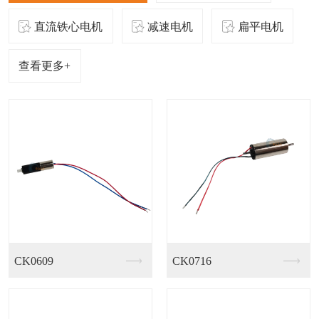
直流铁心电机
减速电机
扁平电机
查看更多+
1718无刷直流驱动...