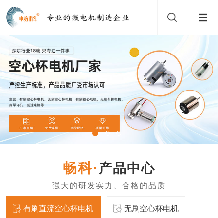
产品中心
有刷直流空心杯电机
无刷空心杯电机