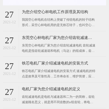
27
减速电机，通常由专业的减速机生产厂进行集成组装
铁芯电机厂家介绍减速电机的安装方式 速减电机的特
好后成套供货。齿轮减速马达的应用非常广泛，属于
2021-12
点是效率及可靠性高，工作寿命长，维护简便，应用
机械设备不可或缺的动
广泛等。它的级数可分为单级、两级和三级齿轮减速
电机，安装布置方式主要有展开式、同轴式和分流
电机厂家为您介绍减速电机的定义
27
式。 1、两级圆柱减速电机展开式里面，齿轮相对于
齿轮减速电机是电机与减速器和二为一的简称，齿轮
支承位置不对称，当轴产生弯扭变形时，载荷在齿宽
2021-12
减速顾名思义，就是用不同齿数的n组齿轮，将电机
分布不均匀，因此轴应
的出轴转速减到你需要的转速，齿轮减速电机完全能
与转动编码器配合使用。通常由专业的减速机生产
厂，进行集成组装好后，与电机一体成套供货。 减速
电机通常由专业的减速机生产厂进行集成组装好后成
在线留言
套供货。减速电机广泛应