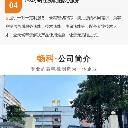
东莞市畅科电机有限公司
东莞市畅科电机有限公司成立于2007年，是位于广东省东莞市的
空心杯电机生产厂家，成立至今已有18年的空心杯电机（空心杯马
达）设计研发制造经验。 近年来我司大力发展全系列电机的研发制
造，主要类别为有刷空心杯电机、无刷空心杯电机、有刷铁心电机、
无刷外转电机、扁平电机、减速电机等。现东莞市畅科电机有限公...