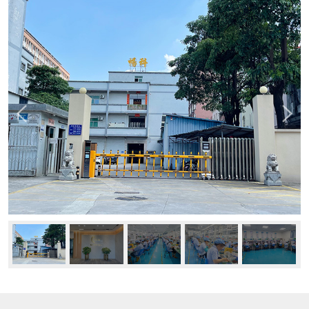
新闻中心
公司动态
行业资讯
常见问题