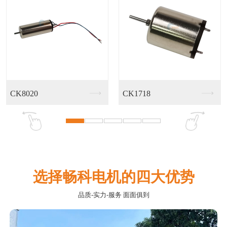
选择畅科电机的四大优势
品质-实力-服务 面面俱到