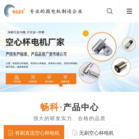
产品中心
有刷直流空心杯电机
无刷空心杯电机