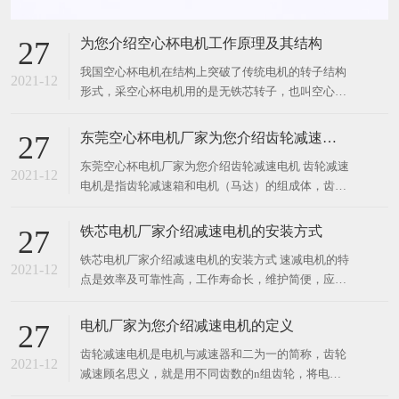
27
减速电机，通常由专业的减速机生产厂进行集成组装
铁芯电机厂家介绍减速电机的安装方式 速减电机的特
好后成套供货。齿轮减速马达的应用非常广泛，属于
2021-12
点是效率及可靠性高，工作寿命长，维护简便，应用
机械设备不可或缺的动
广泛等。它的级数可分为单级、两级和三级齿轮减速
电机，安装布置方式主要有展开式、同轴式和分流
电机厂家为您介绍减速电机的定义
27
式。 1、两级圆柱减速电机展开式里面，齿轮相对于
齿轮减速电机是电机与减速器和二为一的简称，齿轮
支承位置不对称，当轴产生弯扭变形时，载荷在齿宽
2021-12
减速顾名思义，就是用不同齿数的n组齿轮，将电机
分布不均匀，因此轴应
的出轴转速减到你需要的转速，齿轮减速电机完全能
与转动编码器配合使用。通常由专业的减速机生产
厂，进行集成组装好后，与电机一体成套供货。 减速
电机通常由专业的减速机生产厂进行集成组装好后成
在线留言
套供货。减速电机广泛应