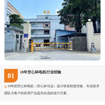
18年空心杯电机行业经验
01
18年的空心杯电机（空心杯马达）设计研发制造经验，专业技术
团队为客户的应用产品提供合适的设计方案。