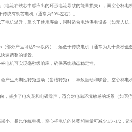
耗（电流在铁芯中感应出的环形电流导致的能量损失），而空心杯电
于传统有铁芯电机（通常为50%左右）。
低了电机温升，延长了使用寿命，同时适合电池供电设备（如无人机
s（部分产品可达5ms以内），远低于传统电机（通常为几十毫秒至
或快速调整的场景。
心杯电机可实现毫秒级响应，确保系统动态稳定性。
时会产生周期性转矩波动（齿槽转矩），导致振动和噪音。空心杯电
换向，减少了电火花和电磁噪声，适合对电磁环境敏感的场景（如医
小。相比传统电机，空心杯电机的体积和重量可减少1/3~1/2，适