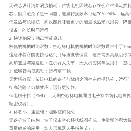
无铁芯设计消除涡流损耗：传统电机因铁芯存在会产生涡流损
芯，彻底避免了这一问题，能量转换效率可达70%~90%，远高
低发热与长续航：高效能意味着更少的能量以热形式浪费，降
设备）的长时间运行。
2. 快速响应：动态性能卓越
极低的机械时间常数：空心杯电机的机械时间常数通常小于10m
这意味着它能更快地达到目标速度或位置，适合需要高频启停
高加速度与减速度：在机器人关节、无人机变桨等应用中，空
3. 低噪音与低振动：运行更平稳
无齿槽效应：传统电机的铁芯与绕组之间存在齿槽结构，运行
彻底消除了齿槽效应，运行更安静。
低电磁干扰（EMI）：无刷空心杯电机通过电子换向替代电刷
精密仪器）。
4. 体积小、重量轻：极致空间优化
无铁芯转子结构：转子仅由空心杯状线圈构成，重量和体积大幅减
重量敏感的应用（如人形机器人手指关节）。