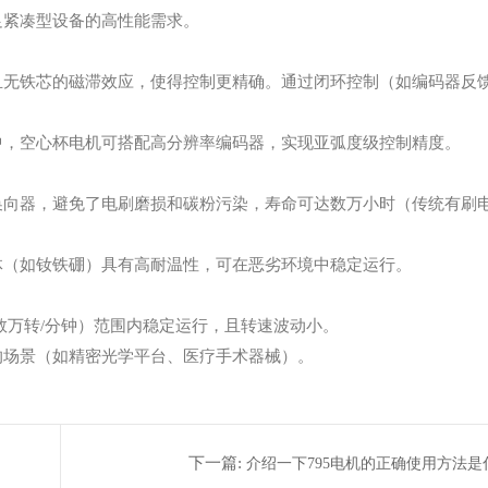
足紧凑型设备的高性能需求。
且无铁芯的磁滞效应，使得控制更精确。通过闭环控制（如编码器反
中，空心杯电机可搭配高分辨率编码器，实现亚弧度级控制精度。
换向器，避免了电刷磨损和碳粉污染，寿命可达数万小时（传统有刷
体（如钕铁硼）具有高耐温性，可在恶劣环境中稳定运行。
数万转/分钟）范围内稳定运行，且转速波动小。
的场景（如精密光学平台、医疗手术器械）。
下一篇:
介绍一下795电机的正确使用方法是