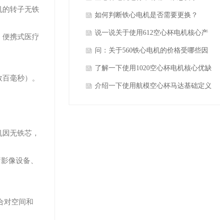
机的转子无铁
如何判断铁心电机是否需要更换？
说一说关于使用612空心杯电机核心产
、便携式医疗
品结构特点？
问：关于560铁心电机的价格受哪些因
素影响？
了解一下使用1020空心杯电机核心优缺
数百毫秒）。
点？
介绍一下使用航模空心杯马达基础定义
与内部结构？
机因无铁芯，
疗影像设备、
合对空间和