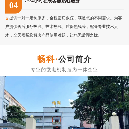
东莞市畅科电机有限公司
东莞市畅科电机有限公司成立于2007年，是位于广东省东莞市的
空心杯电机生产厂家，成立至今已有18年的空心杯电机（空心杯马
达）设计研发制造经验。 近年来我司大力发展全系列电机的研发制
造，主要类别为有刷空心杯电机、无刷空心杯电机、有刷铁心电机、
无刷外转电机、扁平电机、减速电机等。现东莞市畅科电机有限公...