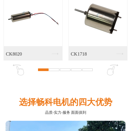
选择畅科电机的四大优势
品质-实力-服务 面面俱到