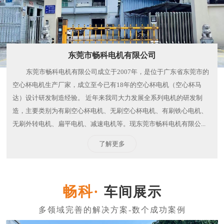
了解更多
车间展示