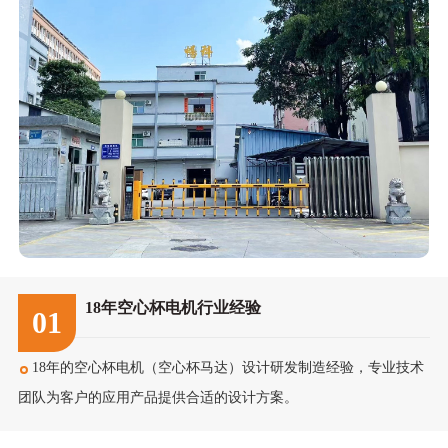
18年空心杯电机行业经验
01
18年的空心杯电机（空心杯马达）设计研发制造经验，专业技术
团队为客户的应用产品提供合适的设计方案。