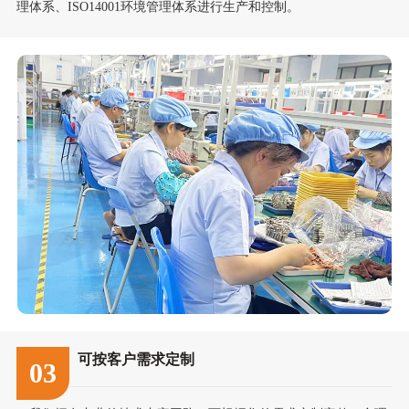
可按客户需求定制
03
我们拥有专业的技术专家团队，可根据您的需求定制完整、合理
的微电机的设计方案，赢得很多客户的认可和好评，运用专业技术
和不懈努力，为国内企业提供专业化服务。