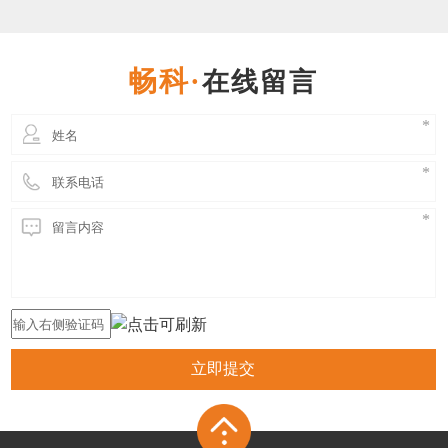
立即提交
东莞市畅科电机有限公司 版权所有
技术支持[
东莞网站建设
]