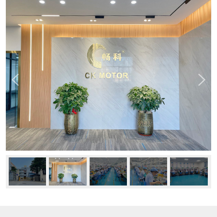
新闻中心
公司动态
行业资讯
常见问题