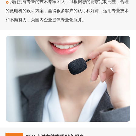
7*24小时在线客服贴心服务
04
提供一对一定制服务，全程密切跟踪，满足您的不同需求。为客
户提供售后服务热线、技术热线、质保热线等，配备专业技术人
才，全天候帮您解决产品使用难题，让您无后顾之忧。
公司简介