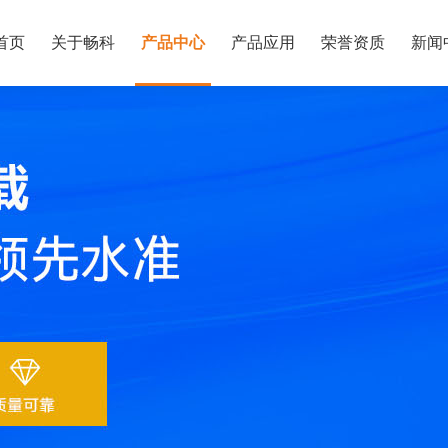
首页
关于畅科
产品中心
产品应用
荣誉资质
新闻