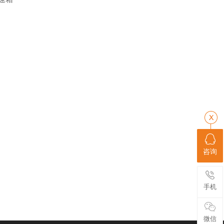
咨询
手机
微信