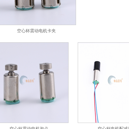
空心杯震动电机卡夹
空心杯震动电机泡点
空心杯电机配减