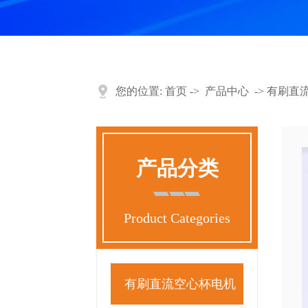
您的位置:
首页
->
产品中心
->
有刷直
产品分类
Product Categories
有刷直流空心杯电机