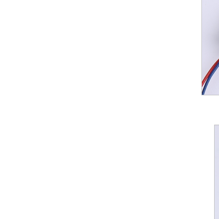
铁心电机其他系列